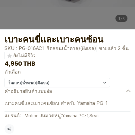
1/5
เบาะคนขี่และเบาะคนซ้อน
SKU : PG-016AC1
รีดลอน(น้ำตาล)(ฝังเจล)
ขายแล้ว 2 ชิ้น
ยังไม่มีรีวิว
4,950 THB
ตัวเลือก
รีดลอน(น้ำตาล)(ฝังเจล)
คำอธิบายสินค้าแบบย่อ
เบาะคนขี่และเบาะคนซ้อน สำหรับ Yamaha PG-1
แบรนด์:
หมวดหมู่:
Motion J
Yamaha PG-1
,
Seat
แชร์