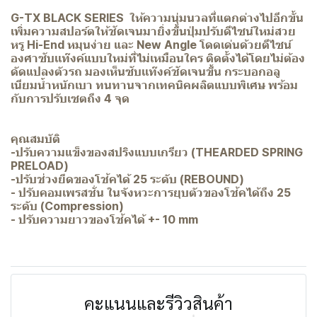
G-TX BLACK SERIES ให้ความนุ่มนวลที่แตกต่างไปอีกขั้น
เพิ่มความสปอร์ตให้ชัดเจนมายิ่งขึ้นปุ่มปรับดีไซน์ใหม่สวย
หรู Hi-End หมุนง่าย และ New Angle โดดเด่นด้วยดีไซน์
องศาซับเเท๊งค์แบบใหม่ที่ไม่เหมือนใคร ติดตั้งได้โดยไม่ต้อง
ดัดแปลงตัวรถ มองเห็นซับเเท๊งค์ชัดเจนขึ้น กระบอกอลู
เนียมน้ำหนักเบา ทนทานจากเทคนิคผลิตแบบพิเศษ พร้อม
กับการปรับเซตถึง 4 จุด
คุณสมบัติ
-ปรับความแข็งของสปริงแบบเกรียว (THEARDED SPRING
PRELOAD)
-ปรับช่วงยึดของโช้คได้ 25 ระดับ (REBOUND)
- ปรับคอมเพรสชั่น ในจังหวะการยุบตัวของโช้คได้ถึง 25
ระดับ (Compression)
- ปรับความยาวของโช้คได้ +- 10 mm
คะแนนและรีวิวสินค้า