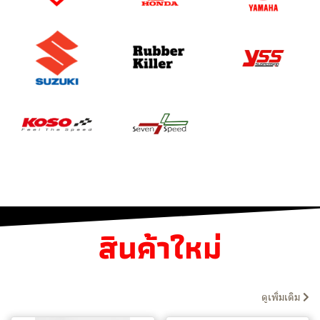
สิ
น
ค้
า
ใ
ห
ม่
ดูเพิ่มเติม