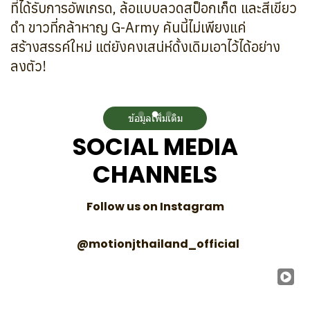
ที่ได้รับการอัพเกรด, ล้อแบบลวดสป็อกเก็ต และสีเขียว
ดำ ขาวที่กล้าหาญ G-Army คันนี้ไม่เพียงแค่
สร้างสรรค์ใหม่ แต่ยังคงเสน่ห์ดั้งเดิมเอาไว้ได้อย่าง
ลงตัว!
ข้อมูลเพิ่มเติม
S
O
C
I
A
L
M
E
D
I
A
C
H
A
N
N
E
L
S
Follow us on Instagram
@motionjthailand_official