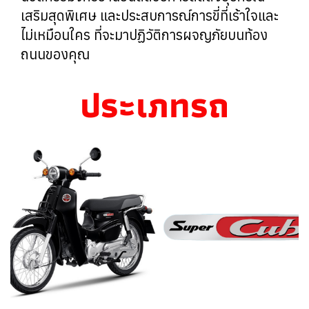
เสริมสุดพิเศษ และประสบการณ์การขี่ที่เร้าใจและ
ไม่เหมือนใคร ที่จะมาปฏิวัติการผจญภัยบนท้อง
ถนนของคุณ
ป
ร
ะ
เ
ภ
ท
ร
ถ