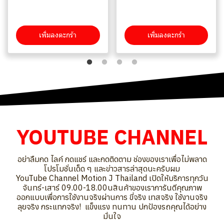
เพิ่มลงตะกร้า
เพิ่มลงตะกร้า
Y
O
U
T
U
B
E
C
H
A
N
N
E
L
อ
ย่
า
ลื
ม
ก
ด
ไ
ล
ค์
ก
ด
แ
ช
ร์
แ
ล
ะ
ก
ด
ติ
ด
ต
า
ม
ช่
อ
ง
ข
อ
ง
เ
ร
า
เ
พื่
อ
ไ
ม่
พ
ล
า
ด
โ
ป
ร
โ
ม
ชั่
น
เ
ด็
ด
ๆ
แ
ล
ะ
ข่
า
ว
ส
า
ร
ล่
า
สุ
ด
น
ะ
ค
รั
บ
ผ
ม
Y
o
u
T
u
b
e
C
h
a
n
n
e
l
M
o
t
i
o
n
J
T
h
a
i
l
a
n
d
เ
ปิ
ด
ใ
ห้
บ
ริ
ก
า
ร
ทุ
ก
วั
น
จั
น
ท
ร์
-
เ
ส
า
ร์
0
9
.
0
0
-
1
8
.
0
0
น
สิ
น
ค้
า
ข
อ
ง
เ
ร
า
ก
า
รั
น
ตี
คุ
ณ
ภ
า
พ
อ
อ
ก
แ
บ
บ
เ
พื่
อ
ก
า
ร
ใ
ช้
ง
า
น
จ
ริ
ง
ผ่
า
น
ก
า
ร
ขี่
จ
ริ
ง
เ
ท
ส
จ
ริ
ง
ใ
ช้
ง
า
น
จ
ริ
ง
ลุ
ย
จ
ริ
ง
ก
ร
ะ
แ
ท
ก
จ
ริ
ง
!
️
แ
ข็
ง
แ
ร
ง
ท
น
ท
า
น
ป
ก
ป้
อ
ง
ร
ถ
คุ
ณ
ไ
ด้
อ
ย่
า
ง
มั่
น
ใ
จ