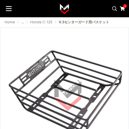
0
Home
...
Honda C-125
V.3センターガード用バスケット