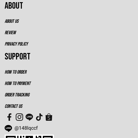
ABOUT
ABOUT US
REVIEW
PRIVACY POLICY
SUPPORT
HOW TO ORDER
HOW TO PAYMENT
ORDER TRACKING
CONTACT US
@148lqccf