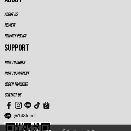
ABOUT US
REVIEW
PRIVACY POLICY
SUPPORT
HOW TO ORDER
HOW TO PAYMENT
ORDER TRACKING
CONTACT US
@148lqccf