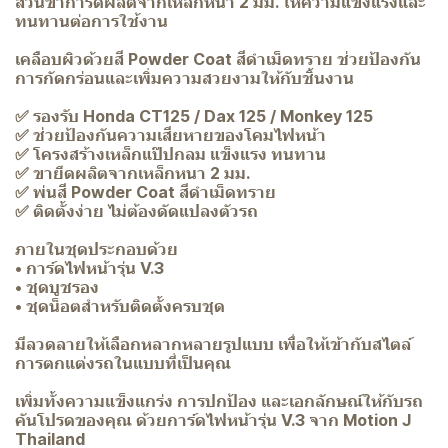
ส่วนขาการ์ดผลิตจากเหล็กหนา 2 มม. ให้ความแข็งแรงและ
ทนทานต่อการใช้งาน
เคลือบผิวด้วยสี Powder Coat สีดำเม็ดทราย ช่วยป้องกัน
การกัดกร่อนและเพิ่มความสวยงามให้กับชิ้นงาน
✅ รองรับ Honda CT125 / Dax 125 / Monkey 125
✅ ช่วยป้องกันความเสียหายของโคมไฟหน้า
✅ โครงสร้างเหล็กแป๊ปกลม แข็งแรง ทนทาน
✅ ขายึดผลิตจากเหล็กหนา 2 มม.
✅ พ่นสี Powder Coat สีดำเม็ดทราย
✅ ติดตั้งง่าย ไม่ต้องดัดแปลงตัวรถ
ภายในชุดประกอบด้วย
• การ์ดไฟหน้ารุ่น V.3
• ชุดบูชรอง
• ชุดน็อตสำหรับติดตั้งครบชุด
มีลวดลายให้เลือกหลากหลายรูปแบบ เพื่อให้เข้ากับสไตล์
การตกแต่งรถในแบบที่เป็นคุณ
เพิ่มทั้งความแข็งแกร่ง การปกป้อง และเอกลักษณ์ให้กับรถ
คันโปรดของคุณ ด้วยการ์ดไฟหน้ารุ่น V.3 จาก Motion J
Thailand