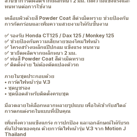
ส่วนขาการ์ดผลิตจากเหล็กหนา 2 มม. ให้ความแข็งแรงและ
ทนทานต่อการใช้งาน
เคลือบผิวด้วยสี Powder Coat สีดำเม็ดทราย ช่วยป้องกัน
การกัดกร่อนและเพิ่มความสวยงามให้กับชิ้นงาน
✅ รองรับ Honda CT125 / Dax 125 / Monkey 125
✅ ช่วยป้องกันความเสียหายของโคมไฟหน้า
✅ โครงสร้างเหล็กแป๊ปกลม แข็งแรง ทนทาน
✅ ขายึดผลิตจากเหล็กหนา 2 มม.
✅ พ่นสี Powder Coat สีดำเม็ดทราย
✅ ติดตั้งง่าย ไม่ต้องดัดแปลงตัวรถ
ภายในชุดประกอบด้วย
• การ์ดไฟหน้ารุ่น V.3
• ชุดบูชรอง
• ชุดน็อตสำหรับติดตั้งครบชุด
มีลวดลายให้เลือกหลากหลายรูปแบบ เพื่อให้เข้ากับสไตล์
การตกแต่งรถในแบบที่เป็นคุณ
เพิ่มทั้งความแข็งแกร่ง การปกป้อง และเอกลักษณ์ให้กับรถ
คันโปรดของคุณ ด้วยการ์ดไฟหน้ารุ่น V.3 จาก Motion J
Thailand