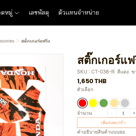
ดหมู่
เลขพัสดุ
ตัวเเทนจำหน่าย
ssories
สติ๊กเกอร์แฟริ่ง
สติ๊กเกอร์แฟร
SKU : CT-038-R
สีแดง
ขา
1,650 THB
ตัวเลือก
จำนวน
เพิ่มลงตะกร้า
คำอธิบายสินค้าแบบย่อ