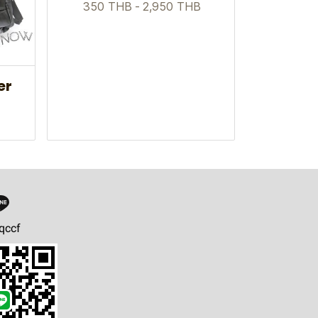
350 THB
-
2,950 THB
er
qccf