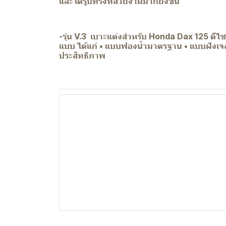
และได้รูปทรงที่สวยงามมากยิ่งขึ้น
-รุ่น V.3 เบาะแต่งสำหรับ Honda Dax 125 ดีไ
แบบ ได้แก่ • แบบฟองน้ำมาตรฐาน • แบบฝังเจล (
ประสิทธิภาพ