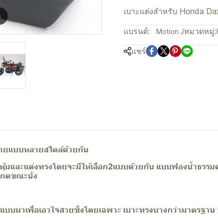
เบาะแต่งสำหรับ Honda Da
m
แบรนด์:
หมวดหมู่:
Motion J
แชร์
ลายแบบหลายสไตล์ด้วยกัน
หนังหุ้มและแต่งทรงโดยจะมีให้เลือก2แบบด้วยกัน แบบฟองน้ำธรรม
รงกดขณะนั่ง
กแบบมาเพื่อเอาใจสายซิ่งโดยเฉพาะ เบาะทรงบางกว่ามาตรฐาน ช่