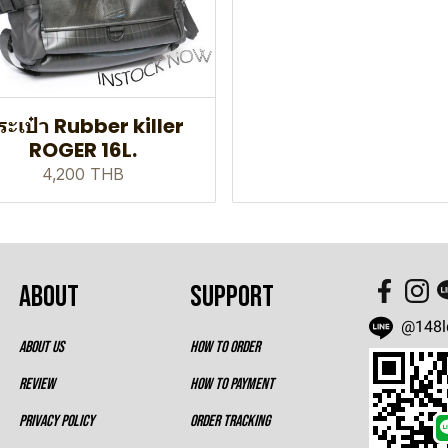
ระเป๋า Rubber killer
ROGER 16L.
4,200 THB
ABOUT
SUPPORT
@148l
ABOUT US
HOW TO ORDER
REVIEW
HOW TO PAYMENT
PRIVACY POLICY
ORDER TRACKING