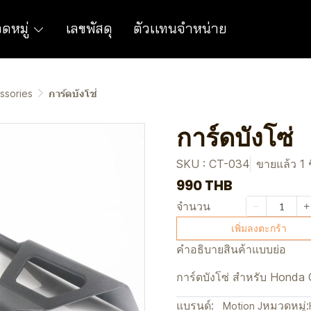
ดหมู่
เลขพัสดุ
ตัวเเทนจำหน่าย
ssories
การ์ดบังโซ่
การ์ดบังโซ่
SKU : CT-034
ขายแล้ว 1 ช
990 THB
จำนวน
เพิ่มลงตะกร้า
คำอธิบายสินค้าแบบย่อ
การ์ดบังโซ่ สำหรับ Honda
แบรนด์:
หมวดหมู่:
Motion J