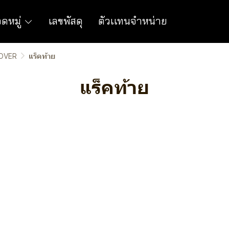
ดหมู่
เลขพัสดุ
ตัวเเทนจำหน่าย
SOVER
แร็คท้าย
แร็คท้าย