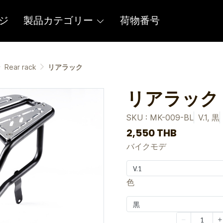
ジ
製品カテゴリー
荷物番号
Rear rack
リアラック
リアラック
SKU : MK-009-BL
V.1, 黒
2,550 THB
バイクモデ
V.1
色
黒