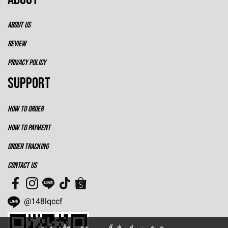
ABOUT US
REVIEW
PRIVACY POLICY
SUPPORT
HOW TO ORDER
HOW TO PAYMENT
ORDER TRACKING
CONTACT US
@148lqccf