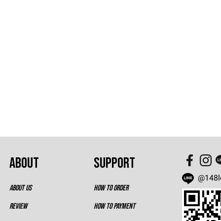
ABOUT
SUPPORT
@148l
ABOUT US
HOW TO ORDER
REVIEW
HOW TO PAYMENT