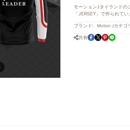
モーションJタイランドの
「JERSEY」で作られて
ブランド:
カテゴリ
Motion J
共有
m