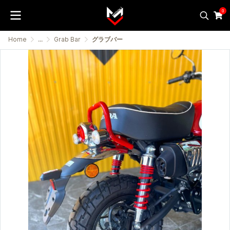
0
Home
...
Grab Bar
グラブバー