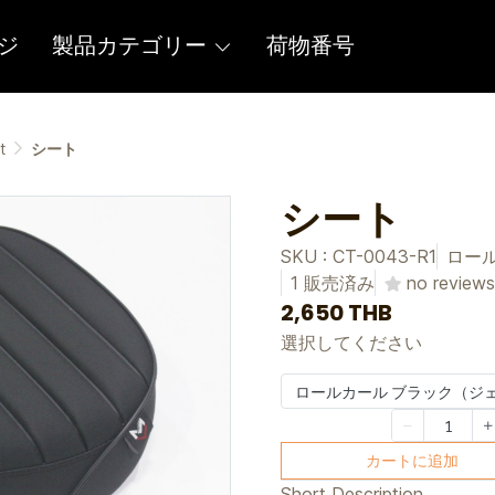
ジ
製品カテゴリー
荷物番号
t
シート
シート
SKU : CT-0043-R1
ロー
1 販売済み
no reviews
2,650 THB
選択してください
ロールカール ブラック（ジ
カートに追加
Short Description