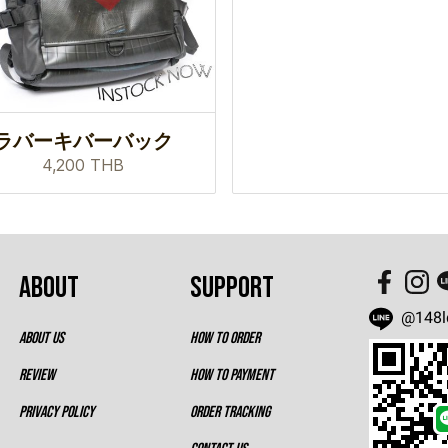
ラバーキバーバック
4,200 THB
ABOUT
SUPPORT
@148l
ABOUT US
HOW TO ORDER
REVIEW
HOW TO PAYMENT
PRIVACY POLICY
ORDER TRACKING