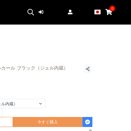
0
ログイン
登録する
ルカール ブラック（ジェル内蔵）
共有
ェル内蔵）
今すぐ購入