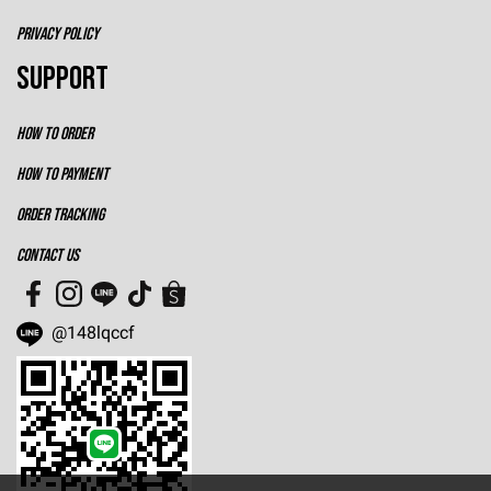
PRIVACY POLICY
SUPPORT
HOW TO ORDER
HOW TO PAYMENT
ORDER TRACKING
CONTACT US
@148lqccf