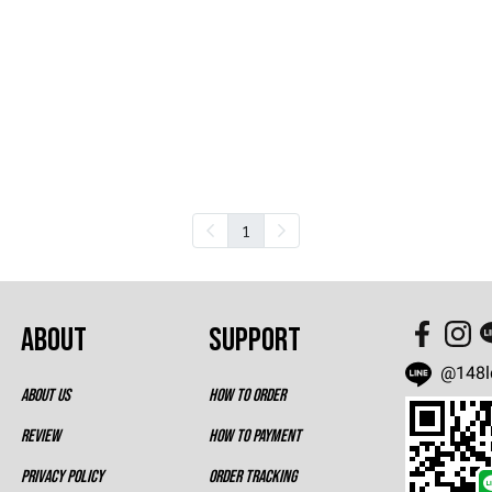
1
ABOUT
SUPPORT
@148l
ABOUT US
HOW TO ORDER
REVIEW
HOW TO PAYMENT
PRIVACY POLICY
ORDER TRACKING