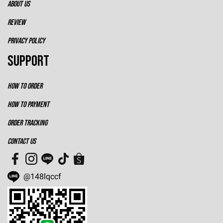
ABOUT US
REVIEW
PRIVACY POLICY
SUPPORT
HOW TO ORDER
HOW TO PAYMENT
ORDER TRACKING
CONTACT US
@148lqccf