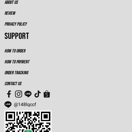
ABOUT US
REVIEW
PRIVACY POLICY
SUPPORT
HOW TO ORDER
HOW TO PAYMENT
ORDER TRACKING
CONTACT US
@148lqccf