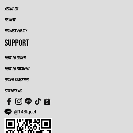
ABOUT US
REVIEW
PRIVACY POLICY
SUPPORT
HOW TO ORDER
HOW TO PAYMENT
ORDER TRACKING
CONTACT US
@148lqccf