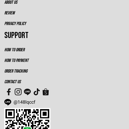
ABOUT US
REVIEW
PRIVACY POLICY
SUPPORT
HOW TO ORDER
HOW TO PAYMENT
ORDER TRACKING
CONTACT US
@148lqccf