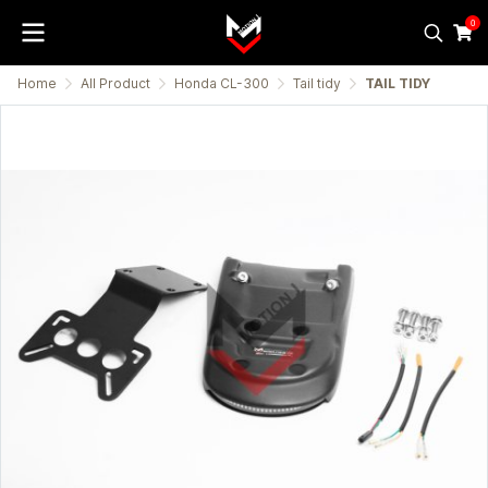
0
Home
All Product
Honda CL-300
Tail tidy
TAIL TIDY