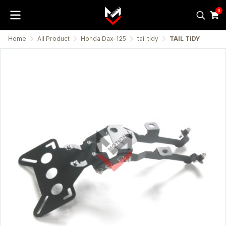
0
Home
All Product
Honda Dax-125
tail tidy
TAIL TIDY